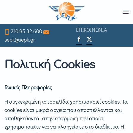
Skip
to
ΕΠΙΚΟΙΝΩΝΙΑ
210.95.32.600
main
sepk@sepk.gr
content
Πολιτική Cookies
Γενικές Πληροφορίες
Η συγκεκριμένη ιστοσελίδα χρησιμοποιεί cookies. Τα
cookies είναι μικρά αρχεία που αποστέλλονται και
αποθηκεύονται στην εφαρμογή την οποία
χρησιμοποιείτε για να πλοηγείστε στο διαδίκτυο. Η