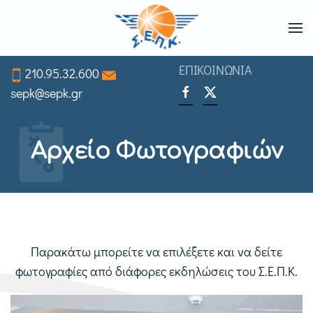
Skip
to
ΕΠΙΚΟΙΝΩΝΙΑ
210.95.32.600
main
sepk@sepk.gr
content
Αρχείο Φωτογραφιών
Παρακάτω μπορείτε να επιλέξετε και να δείτε
φωτογραφίες από διάφορες εκδηλώσεις του Σ.Ε.Π.Κ.