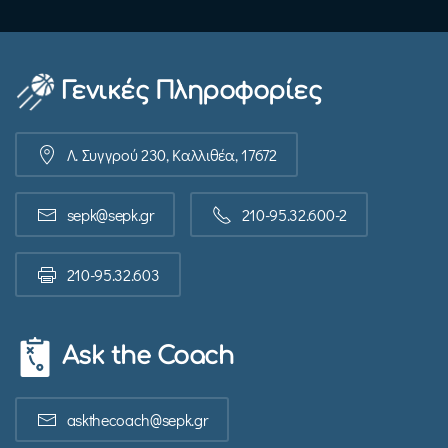
Γενικές Πληροφορίες
Λ. Συγγρού 230, Καλλιθέα, 17672
sepk@sepk.gr
210-95.32.600-2
210-95.32.603
Ask the Coach
askthecoach@sepk.gr