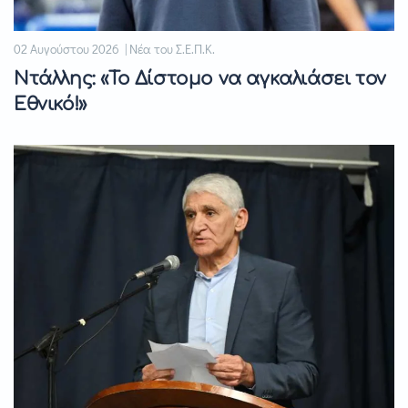
02 Αυγούστου 2026 | Νέα του Σ.Ε.Π.Κ.
Ντάλλης: «Το Δίστομο να αγκαλιάσει τον
Εθνικό!»