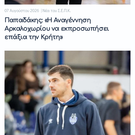
07 Αυγούστου 2026 | Νέα του Σ.Ε.Π.Κ.
Παπαδάκης: «Η Αναγέννηση
Αρκαλοχωρίου να εκπροσωπήσει
επάξια την Κρήτη»