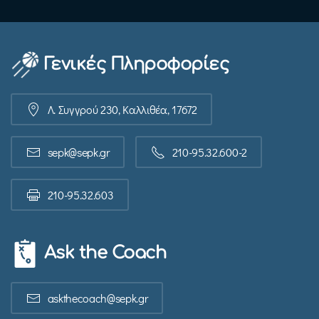
Γενικές Πληροφορίες
Λ. Συγγρού 230, Καλλιθέα, 17672
sepk@sepk.gr
210-95.32.600-2
210-95.32.603
Ask the Coach
askthecoach@sepk.gr