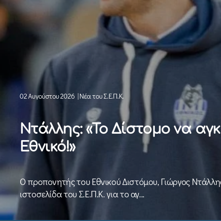
02 Αυγούστου 2026
|
Νέα του Σ.Ε.Π.Κ.
Ντάλλης: «Το Δίστομο να αγκ
Εθνικό!»
Ο προπονητής του Εθνικού Διστόμου, Γιώργος Ντάλλης
ιστοσελίδα του Σ.Ε.Π.Κ. για το αγ...