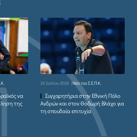
ς
.Κ.
26 Ιουλίου 2026
|
Νέα του Σ.Ε.Π.Κ.
ρραϊκός να
Συγχαρητήρια στην Εθνική Πόλο
κληση της
Ανδρών και στον Θοδωρή Βλάχο για
τη σπουδαία επιτυχία