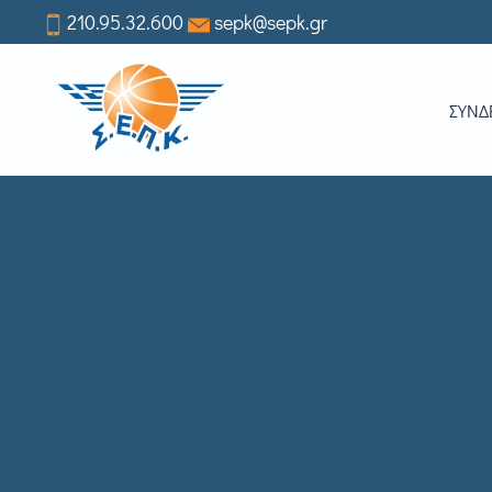
210.95.32.600
sepk@sepk.gr
Skip
to
ΣΥΝΔ
main
content