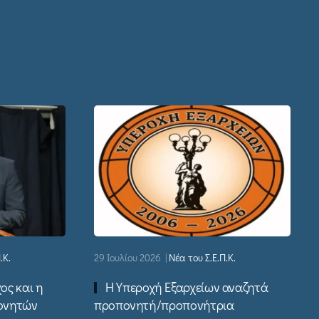
.Κ.
29 Ιουλίου 2026
|
Νέα του Σ.Ε.Π.Κ.
ος και η
Η Υπεροχή Εξαρχείων αναζητά
ονητών
προπονητή/προπονήτρια