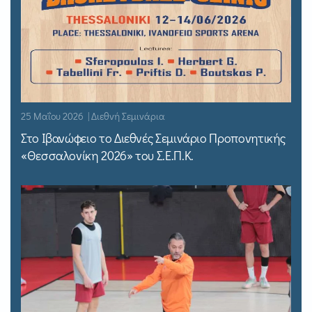
25 Μαΐου 2026 | Διεθνή Σεμινάρια
Στο Ιβανώφειο το Διεθνές Σεμινάριο Προπονητικής
«Θεσσαλονίκη 2026» του Σ.Ε.Π.Κ.