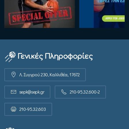
Γενικές Πληροφορίες
Λ. Συγγρού 230, Καλλιθέα, 17672
sepk@sepk.gr
210-95.32.600-2
210-95.32.603