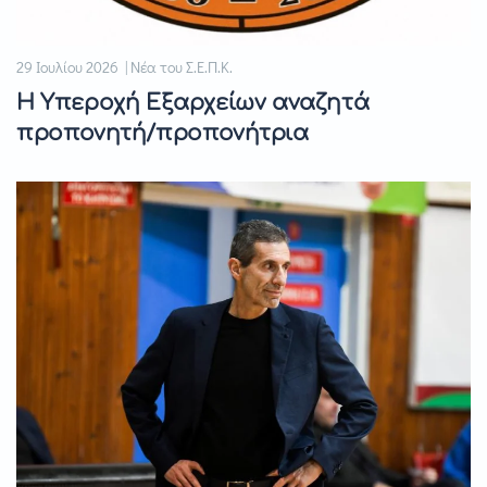
29 Ιουλίου 2026 | Νέα του Σ.Ε.Π.Κ.
Η Υπεροχή Εξαρχείων αναζητά
προπονητή/προπονήτρια