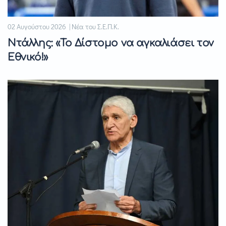
02 Αυγούστου 2026 | Νέα του Σ.Ε.Π.Κ.
Ντάλλης: «Το Δίστομο να αγκαλιάσει τον
Εθνικό!»