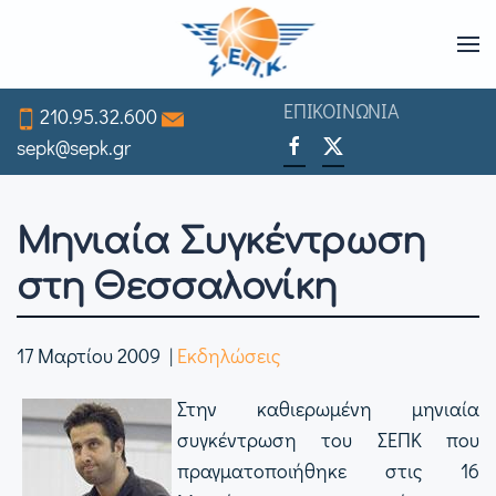
Skip
to
ΕΠΙΚΟΙΝΩΝΙΑ
210.95.32.600
main
sepk@sepk.gr
content
Μηνιαία Συγκέντρωση
στη Θεσσαλονίκη
17 Μαρτίου 2009
|
Eκδηλώσεις
Στην καθιερωμένη μηνιαία
συγκέντρωση του ΣΕΠΚ που
πραγματοποιήθηκε στις 16