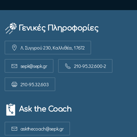
Γενικές Πληροφορίες
Λ. Συγγρού 230, Καλλιθέα, 17672
sepk@sepk.gr
210-95.32.600-2
210-95.32.603
Ask the Coach
askthecoach@sepk.gr