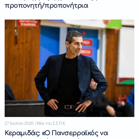
προπονητή/προπονήτρια
27 Ιουλίου 2026 | Νέα του Σ.Ε.Π.Κ.
Κεραμιδάς: «Ο Πανσερραϊκός να