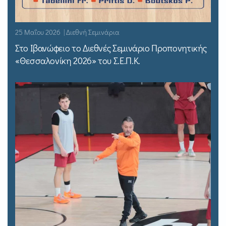
25 Μαΐου 2026 | Διεθνή Σεμινάρια
Στο Ιβανώφειο το Διεθνές Σεμινάριο Προπονητικής
«Θεσσαλονίκη 2026» του Σ.Ε.Π.Κ.