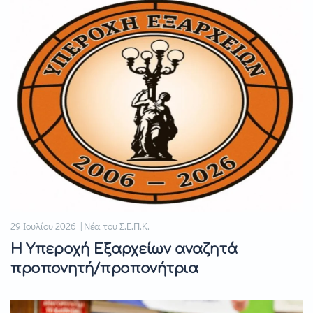
29 Ιουλίου 2026 | Νέα του Σ.Ε.Π.Κ.
Η Υπεροχή Εξαρχείων αναζητά
προπονητή/προπονήτρια