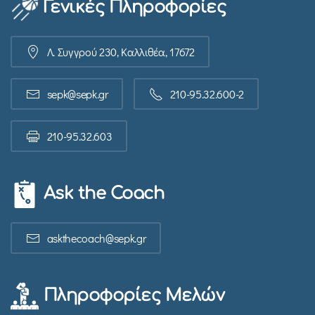
Γενικές Πληροφορίες
Λ. Συγγρού 230, Καλλιθέα, 17672
sepk@sepk.gr
210-95.32.600-2
210-95.32.603
Ask the Coach
askthecoach@sepk.gr
Πληροφορίες Μελών