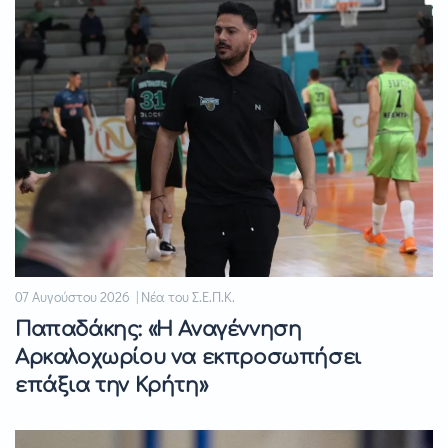
07 Αυγούστου 2026 | Νέα του Σ.Ε.Π.Κ.
Παπαδάκης: «Η Αναγέννηση
Αρκαλοχωρίου να εκπροσωπήσει
επάξια την Κρήτη»