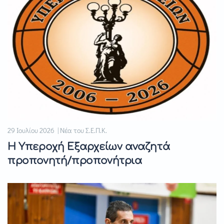
29 Ιουλίου 2026 | Νέα του Σ.Ε.Π.Κ.
Η Υπεροχή Εξαρχείων αναζητά
προπονητή/προπονήτρια