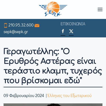
Skip
to
ΕΠΙΚΟΙΝΩΝΙΑ
210.95.32.600
main
sepk@sepk.gr
content
Γεραγωτέλλης: "Ο
Ερυθρός Αστέρας είναι
τεράστιο κλαμπ, τυχερός
που βρίσκομαι εδώ"
09 Φεβρουαρίου 2024
|
Έλληνες του Εξωτερικού