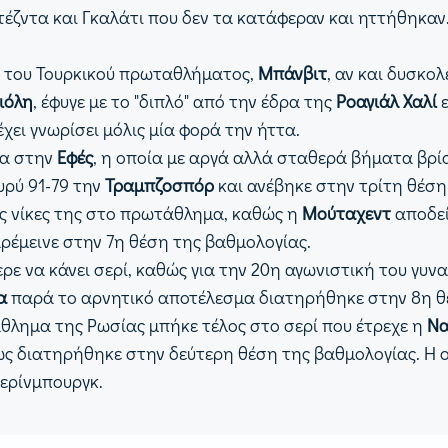
τέζντα και Γκαλάτι που δεν τα κατάφεραν και ηττήθηκαν
 του Τουρκικού πρωταθλήματος,
Μπάνβιτ
, αν και δυσκ
ιόλη
, έφυγε με το "διπλό" από την έδρα της
Ροαγιάλ Χαλί
 έχει γνωρίσει μόλις μία φορά την ήττα.
ρα στην
Εφές
, η οποία με αργά αλλά σταθερά βήματα βρίσ
υρύ 91-79 την
Τραμπζοσπόρ
και ανέβηκε στην τρίτη θέσ
ις νίκες της στο πρωτάθλημα, καθώς η
Μούταχεντ
αποδε
αρέμεινε στην 7η θέση της βαθμολογίας.
ρε να κάνει σερί, καθώς για την 20η αγωνιστική του γυ
κα
παρά το αρνητικό αποτέλεσμα διατηρήθηκε στην 8η θ
άθλημα της Ρωσίας μπήκε τέλος στο σερί που έτρεχε η
Να
ς διατηρήθηκε στην δεύτερη θέση της βαθμολογίας. Η ομ
τερίνμπουργκ.