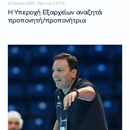
29 Ιουλίου 2026 | Νέα του Σ.Ε.Π.Κ.
Η Υπεροχή Εξαρχείων αναζητά
προπονητή/προπονήτρια