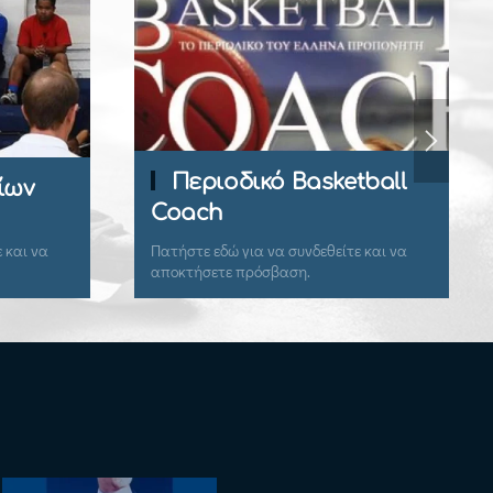
Περιοδικό Basketball
Εγγραφ
Coach
Πατήστε εδώ για να συνδεθείτε και να
Εγγραφείτε εδ
αποκτήσετε πρόσβαση.
πρόσβαση.