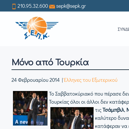
210.95.32.600
sepk@sepk.gr
Skip
to
ΣΥΝΔ
main
content
Μόνο από Τουρκία
24 Φεβρουαρίου 2014
|
Έλληνες του Εξωτερικού
Το Σαββατοκύριακό που πέρασε δεν
Τουρκίας όλοι οι άλλοι δεν κατάφε
τις
Τσάμπβιλ
,
καλύτερο δυνατ
κατάφεραν να ε