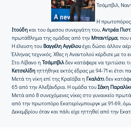
Τσάμπβιλ, Ναν
Η πρωτοπόρος
Ιτούδη
και του άμεσου συνεργάτη του,
Αντρέα Πιστ
πρωτάθλημα της ομάδας από την
Μπαντίρμα
, που
Η έλευση του
Βαγγέλη Αγγέλου
έχει δώσει άλλον αέ
Έλληνας τεχνικός. Χθες η Αναντολού κέρδισε με το ε
Στο Λίβανο η
Τσάμπβιλ
δεν κατάφερε να τριτώσει τ
Κετσελίδη
ηττήθηκε εκτός έδρας με 94-71 κι έτσι π
Μετά τη νίκη επί της Κραϊόβα η
Γκαλάτι
δεν κατάφε
65 από την Αλεξάνδρια. Η ομάδα του
Σάκη Παραλί
Μετά από 8 συνεχόμενες νίκες στο γυναικείο πρωτ
από την πρωτοπόρο Εκατερίνμπουργκ με 91-69, όμω
Δεκεμβρίου όταν και πάλι είχε ηττηθεί από την Εκα