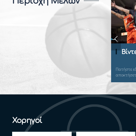
Περιοχή Μελών
Βίντεο Ανάλυσ
Πατήστε εδώ για να συνδεθεί
αποκτήσετε πρόσβαση.
Χορηγοί