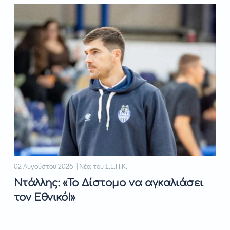
02 Αυγούστου 2026 | Νέα του Σ.Ε.Π.Κ.
Ντάλλης: «Το Δίστομο να αγκαλιάσει
τον Εθνικό!»