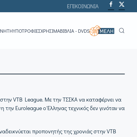
ΕΠΙΚΟΙΝΩΝΙΑ
ΟΝΗΤΉ
ΥΠΟΤΡΟΦΊΕΣ
ΧΡΗΣΙΜΑ
ΒΙΒΛΊΑ - DVDS
 στην VTB League. Με την ΤΣΣΚΑ να καταφέρνει να
 την Euroleague ο Έλληνας τεχνικός δεν γινόταν να
αναδεικνύεται προπονητής της χρονιάς στην VTB