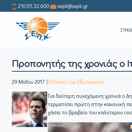
210.95.32.600
sepk@sepk.gr
Skip
to
ΣΥΝΔ
main
content
Προπονητής της χρονιάς ο 
29 Μαΐου 2017
|
Έλληνες του Εξωτερικού
Για δεύτερη συνεχόμενη χρονιά ο Δ
τερματίσει πρώτη στην κανονική πε
χάσει το βραβείο του καλύτερου coa