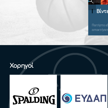
Βίντ
Πατήστε εδ
αποκτήσετ
Χορηγοί