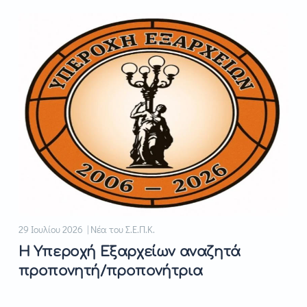
29 Ιουλίου 2026 | Νέα του Σ.Ε.Π.Κ.
Η Υπεροχή Εξαρχείων αναζητά
προπονητή/προπονήτρια