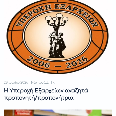
29 Ιουλίου 2026 | Νέα του Σ.Ε.Π.Κ.
Η Υπεροχή Εξαρχείων αναζητά
προπονητή/προπονήτρια