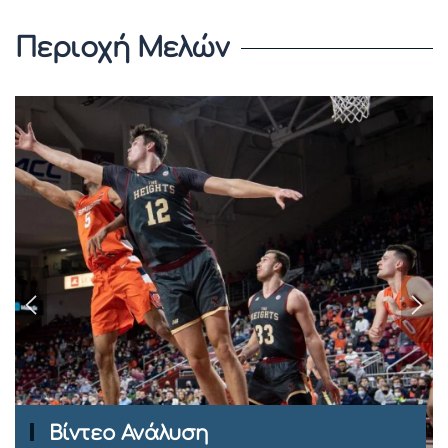
Περιοχή Μελών
Ομιλίες Σεμιναρίων