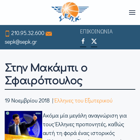
Skip
to
ΕΠΙΚΟΙΝΩΝΙΑ
210.95.32.600
main
sepk@sepk.gr
content
Στην Μακάμπι ο
Σφαιρόπουλος
19 Νοεμβρίου 2018
|
Έλληνες του Εξωτερικού
Ακόμα μία μεγάλη αναγνώριση για
τους Έλληνες προπονητές, καθώς
αυτή τη φορά ένας ιστορικός