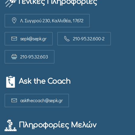
Γενικές Πληροφορίες
Λ. Συγγρού 230, Καλλιθέα, 17672
sepk@sepk.gr
210-95.32.600-2
210-95.32.603
Ask the Coach
askthecoach@sepk.gr
Πληροφορίες Μελών