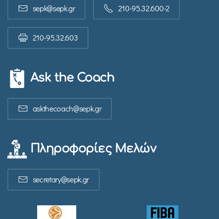
sepk@sepk.gr
210-95.32.600-2
210-95.32.603
Ask the Coach
askthecoach@sepk.gr
Πληροφορίες Μελών
secretary@sepk.gr