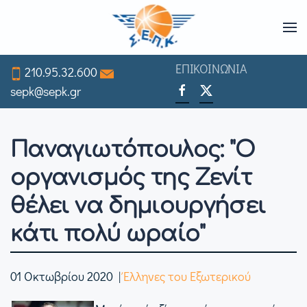
Skip
to
ΕΠΙΚΟΙΝΩΝΙΑ
210.95.32.600
main
sepk@sepk.gr
content
Παναγιωτόπουλος: "Ο
οργανισμός της Ζενίτ
θέλει να δημιουργήσει
κάτι πολύ ωραίο"
01 Οκτωβρίου 2020
|
Έλληνες του Εξωτερικού