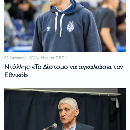
02 Αυγούστου 2026 | Νέα του Σ.Ε.Π.Κ.
Ντάλλης: «Το Δίστομο να αγκαλιάσει τον
Εθνικό!»