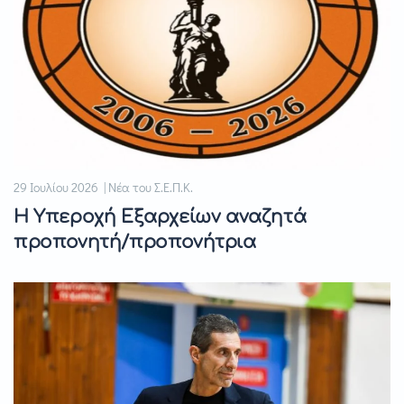
29 Ιουλίου 2026 | Νέα του Σ.Ε.Π.Κ.
Η Υπεροχή Εξαρχείων αναζητά
προπονητή/προπονήτρια