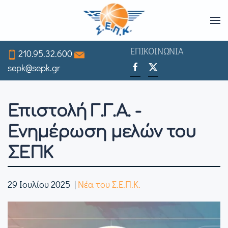
Skip
to
ΕΠΙΚΟΙΝΩΝΙΑ
210.95.32.600
main
sepk@sepk.gr
content
Επιστολή Γ.Γ.Α. -
Ενημέρωση μελών του
ΣΕΠΚ
29 Ιουλίου 2025
|
Νέα του Σ.Ε.Π.Κ.