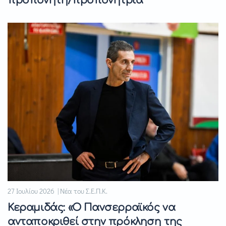
προπονητή/προπονήτρια
27 Ιουλίου 2026 | Νέα του Σ.Ε.Π.Κ.
Κεραμιδάς: «Ο Πανσερραϊκός να
ανταποκριθεί στην πρόκληση της