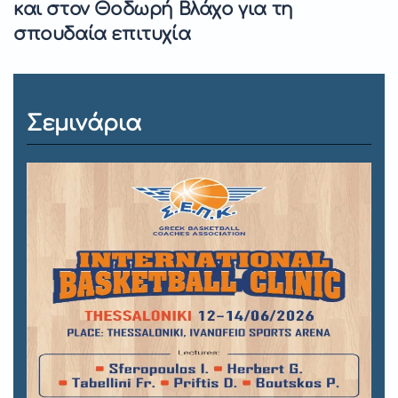
και στον Θοδωρή Βλάχο για τη
σπουδαία επιτυχία
Σεμινάρια