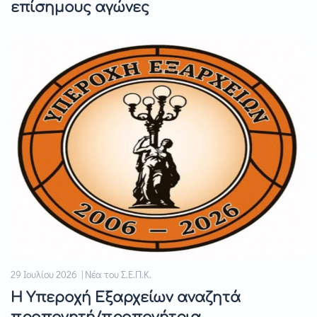
επίσημους αγώνες
29 Ιουλίου 2026 | Νέα του Σ.Ε.Π.Κ.
Η Υπεροχή Εξαρχείων αναζητά