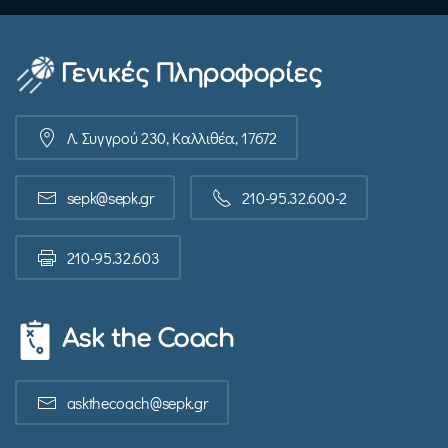
Γενικές Πληροφορίες
Λ. Συγγρού 230, Καλλιθέα, 17672
sepk@sepk.gr
210-95.32.600-2
210-95.32.603
Ask the Coach
askthecoach@sepk.gr