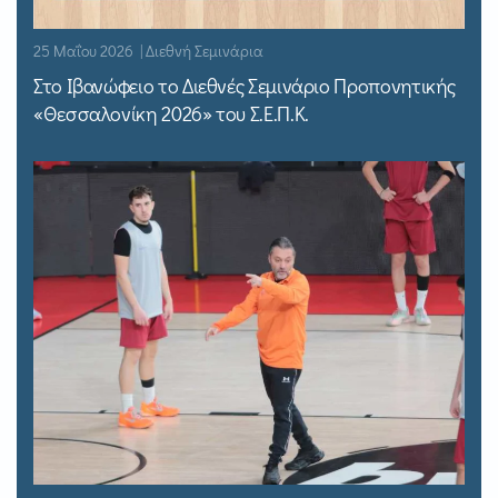
25 Μαΐου 2026 | Διεθνή Σεμινάρια
Στο Ιβανώφειο το Διεθνές Σεμινάριο Προπονητικής
«Θεσσαλονίκη 2026» του Σ.Ε.Π.Κ.