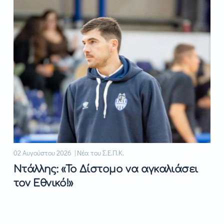
02 Αυγούστου 2026 | Νέα του Σ.Ε.Π.Κ.
Ντάλλης: «Το Δίστομο να αγκαλιάσει
τον Εθνικό!»