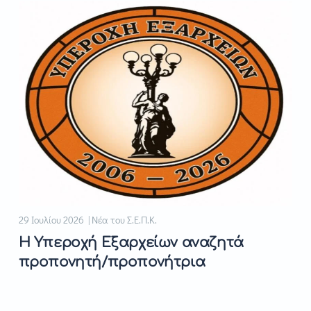
29 Ιουλίου 2026 | Νέα του Σ.Ε.Π.Κ.
Η Υπεροχή Εξαρχείων αναζητά
προπονητή/προπονήτρια