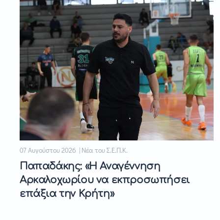
07 Αυγούστου 2026 | Νέα του Σ.Ε.Π.Κ.
Παπαδάκης: «Η Αναγέννηση
Αρκαλοχωρίου να εκπροσωπήσει
επάξια την Κρήτη»