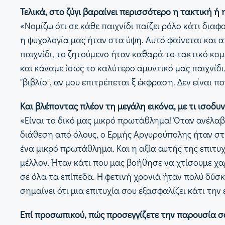
Τελικά, στο ζύγι βαραίνει περισσότερο η τακτική ή 
«Νομίζω ότι σε κάθε παιχνίδι παίζει ρόλο κάτι διαφ
η ψυχολογία μας ήταν στα ύψη. Αυτό φαίνεται και απ
παιχνίδι, το ζητούμενο ήταν καθαρά το τακτικό κο
και κάναμε ίσως το καλύτερο αμυντικό μας παιχνίδι
"βιβλίο", αν μου επιτρέπεται ξ έκφραση. Δεν είναι
Και βλέποντας πλέον τη μεγάλη εικόνα, με τι ισοδυν
«Είναι το δικό μας μικρό πρωτάθλημα! Όταν ανέλαβ
διάθεση από όλους, ο Ερμής Αργυρούπολης ήταν στην
ένα μικρό πρωτάθλημα. Και η αξία αυτής της επιτυχία
μέλλον. Ήταν κάτι που μας βοήθησε να χτίσουμε χα
σε όλα τα επίπεδα. Η φετινή χρονιά ήταν πολύ δύσκ
σημαίνει ότι μια επιτυχία σου εξασφαλίζει κάτι την
Επί προσωπικού, πώς προσεγγίζετε την παρουσία σ