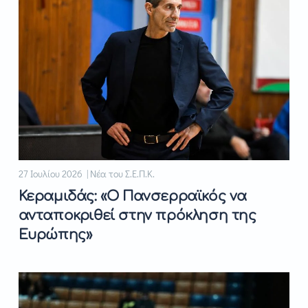
27 Ιουλίου 2026 | Νέα του Σ.Ε.Π.Κ.
Κεραμιδάς: «Ο Πανσερραϊκός να
ανταποκριθεί στην πρόκληση της
Ευρώπης»