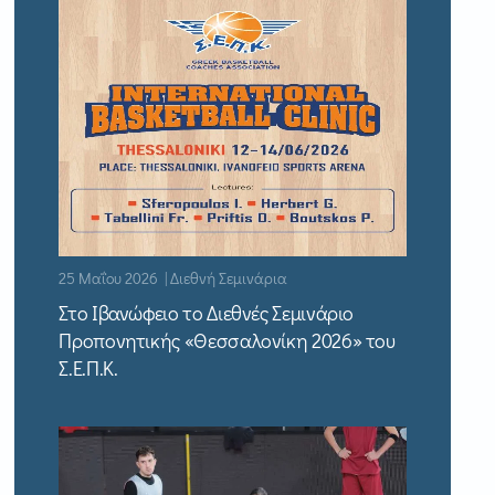
25 Μαΐου 2026 | Διεθνή Σεμινάρια
Στο Ιβανώφειο το Διεθνές Σεμινάριο
Προπονητικής «Θεσσαλονίκη 2026» του
Σ.Ε.Π.Κ.