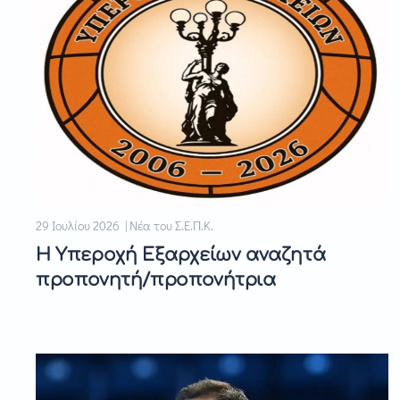
29 Ιουλίου 2026 | Νέα του Σ.Ε.Π.Κ.
Η Υπεροχή Εξαρχείων αναζητά
προπονητή/προπονήτρια