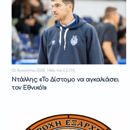
02 Αυγούστου 2026 | Νέα του Σ.Ε.Π.Κ.
Ντάλλης: «Το Δίστομο να αγκαλιάσει
τον Εθνικό!»