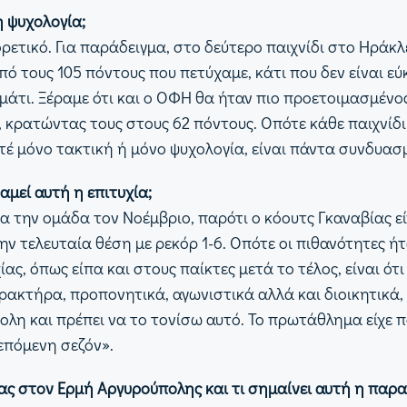
η ψυχολογία;
ορετικό. Για παράδειγμα, στο δεύτερο παιχνίδι στο Ηράκλ
ό τους 105 πόντους που πετύχαμε, κάτι που δεν είναι εύκ
μμάτι. Ξέραμε ότι και ο ΟΦΗ θα ήταν πιο προετοιμασμέν
, κρατώντας τους στους 62 πόντους. Οπότε κάθε παιχνίδι 
 ποτέ μόνο τακτική ή μόνο ψυχολογία, είναι πάντα συνδυα
αμεί αυτή η επιτυχία;
α την ομάδα τον Νοέμβριο, παρότι ο κόουτς Γκαναβίας εί
 τελευταία θέση με ρεκόρ 1-6. Οπότε οι πιθανότητες ήταν
ς, όπως είπα και στους παίκτες μετά το τέλος, είναι ότι 
ρακτήρα, προπονητικά, αγωνιστικά αλλά και διοικητικά,
ολη και πρέπει να το τονίσω αυτό. Το πρωτάθλημα είχε π
 επόμενη σεζόν».
ας στον Ερμή Αργυρούπολης και τι σημαίνει αυτή η παρ