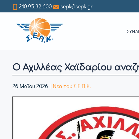
210.95.32.600
sepk@sepk.gr
Skip
to
ΣΥΝΔ
main
content
Ο Αχιλλέας Χαϊδαρίου ανα
26 Μαΐου 2026
|
Νέα του Σ.Ε.Π.Κ.