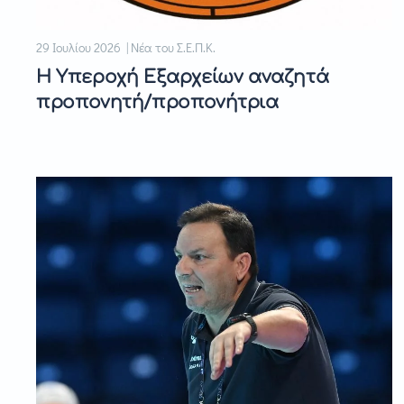
29 Ιουλίου 2026 | Νέα του Σ.Ε.Π.Κ.
Η Υπεροχή Εξαρχείων αναζητά
προπονητή/προπονήτρια