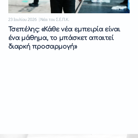
23 Ιουλίου 2026 | Νέα του Σ.Ε.Π.Κ.
Τσεπέλης: «Κάθε νέα εμπειρία είναι
ένα μάθημα, το μπάσκετ απαιτεί
διαρκή προσαρμογή»