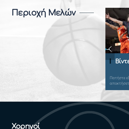
Περιοχή Μελών
Βίντεο Ανάλυση
Πατήστε εδώ για να συνδεθείτε και να
αποκτήσετε πρόσβαση.
Χορηγοί