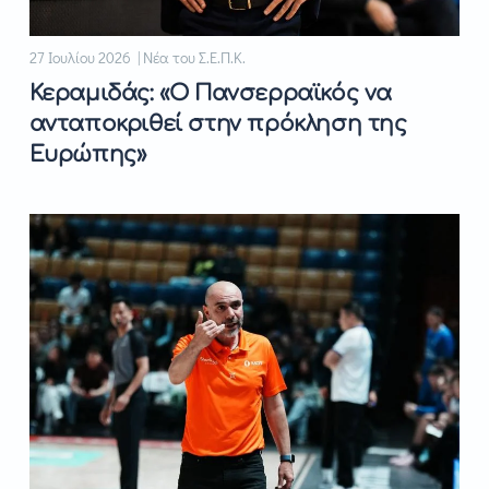
27 Ιουλίου 2026 | Νέα του Σ.Ε.Π.Κ.
Κεραμιδάς: «Ο Πανσερραϊκός να
ανταποκριθεί στην πρόκληση της
Ευρώπης»