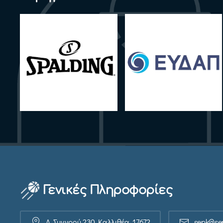
Γενικές Πληροφορίες
Λ. Συγγρού 230, Καλλιθέα, 17672
sepk@sep