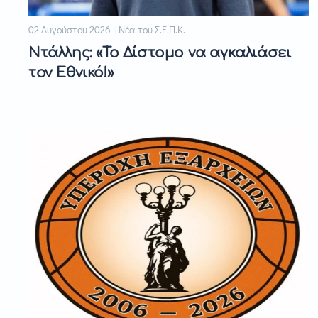
02 Αυγούστου 2026 | Νέα του Σ.Ε.Π.Κ.
Ντάλλης: «Το Δίστομο να αγκαλιάσει
τον Εθνικό!»