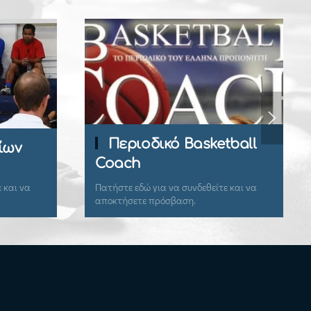
οδικό Basketball
Εγγραφή Μέλου
h
ώ για να συνδεθείτε και να
Εγγραφείτε εδώ για να αποκτ
ε πρόσβαση.
πρόσβαση.