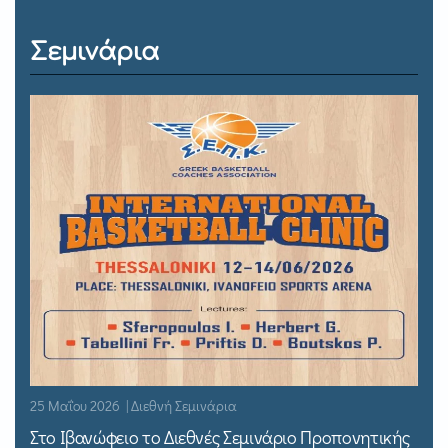
Σεμινάρια
25 Μαΐου 2026 | Διεθνή Σεμινάρια
Στο Ιβανώφειο το Διεθνές Σεμινάριο Προπονητικής