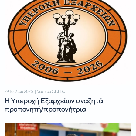
29 Ιουλίου 2026 | Νέα του Σ.Ε.Π.Κ.
Η Υπεροχή Εξαρχείων αναζητά
προπονητή/προπονήτρια