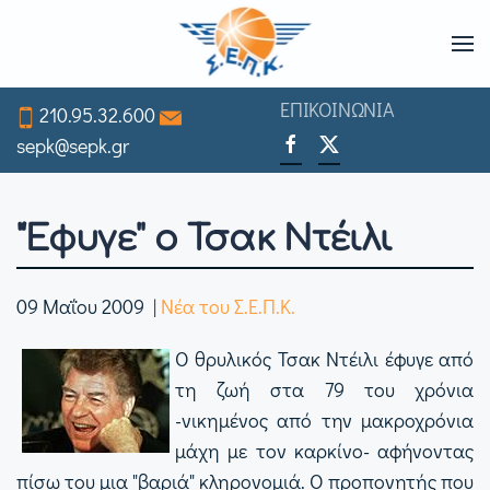
Skip
to
ΕΠΙΚΟΙΝΩΝΙΑ
210.95.32.600
main
sepk@sepk.gr
content
"Έφυγε" ο Τσακ Ντέιλι
09 Μαΐου 2009
|
Νέα του Σ.Ε.Π.Κ.
Ο θρυλικός Τσακ Ντέιλι έφυγε από
τη ζωή στα 79 του χρόνια
-νικημένος από την μακροχρόνια
μάχη με τον καρκίνο- αφήνοντας
πίσω του μια "βαριά" κληρονομιά. Ο προπονητής που