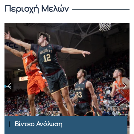
Περιοχή Μελών
Ομιλίες Σεμιναρίων