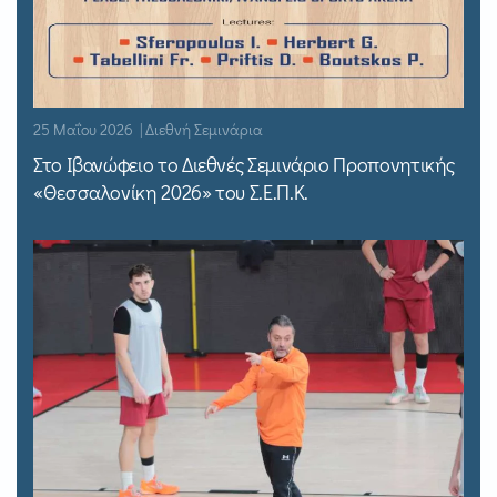
25 Μαΐου 2026 | Διεθνή Σεμινάρια
Στο Ιβανώφειο το Διεθνές Σεμινάριο Προπονητικής
«Θεσσαλονίκη 2026» του Σ.Ε.Π.Κ.