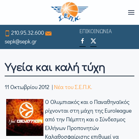
Skip
to
ΕΠΙΚΟΙΝΩΝΙΑ
210.95.32.600
main
sepk@sepk.gr
content
Υγεία και καλή τύχη
11 Οκτωβρίου 2012
|
Νέα του Σ.Ε.Π.Κ.
Ο Ολυμπιακός και ο Παναθηναϊκός
ρίχνονται στη μάχη της Euroleague
από την Πέμπτη και ο Σύνδεσμος
Ελλήνων Προπονητών
Καλαθοσφαίρισης επιθυμεί να