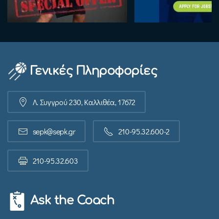
Γενικές Πληροφορίες
Λ. Συγγρού 230, Καλλιθέα, 17672
sepk@sepk.gr
210-95.32.600-2
210-95.32.603
Ask the Coach