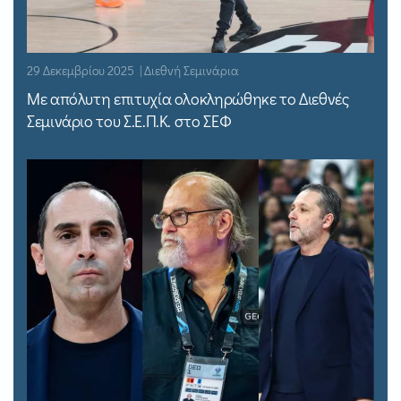
29 Δεκεμβρίου 2025 | Διεθνή Σεμινάρια
Με απόλυτη επιτυχία ολοκληρώθηκε το Διεθνές
Σεμινάριο του Σ.Ε.Π.Κ. στο ΣΕΦ