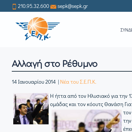
210.95.32.600
sepk@sepk.gr
Skip
to
ΣΥΝΔ
main
content
Αλλαγή στο Ρέθυμνο
14 Ιανουαρίου 2014
|
Νέα του Σ.Ε.Π.Κ.
Η ήττα από τον Ηλυσιακό για την 1
ομάδας και τον κόουτς Θανάση Για
τον
την
έπε