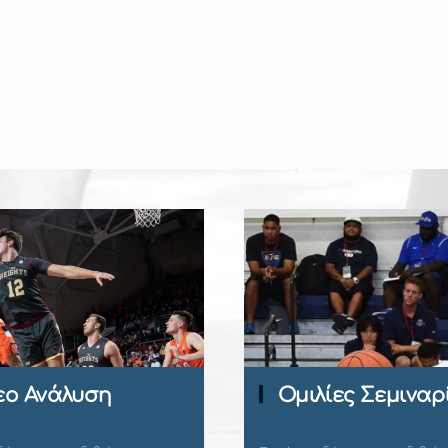
εο Ανάλυση
Ομιλίες Σεμιναρ