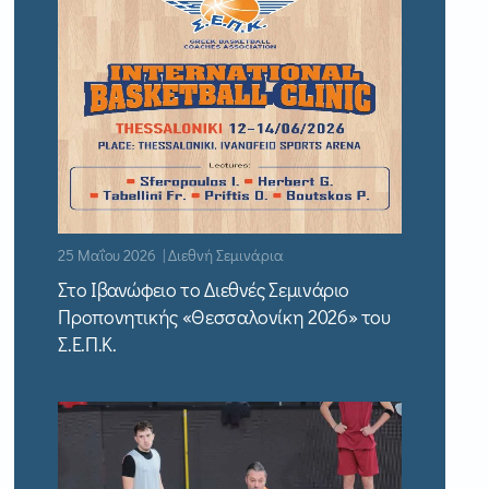
25 Μαΐου 2026 | Διεθνή Σεμινάρια
Στο Ιβανώφειο το Διεθνές Σεμινάριο
Προπονητικής «Θεσσαλονίκη 2026» του
Σ.Ε.Π.Κ.