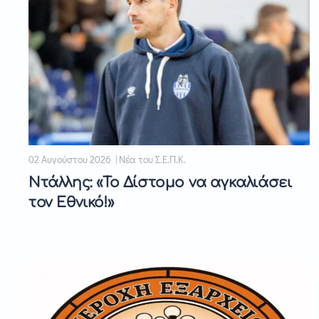
02 Αυγούστου 2026 | Νέα του Σ.Ε.Π.Κ.
Ντάλλης: «Το Δίστομο να αγκαλιάσει
τον Εθνικό!»