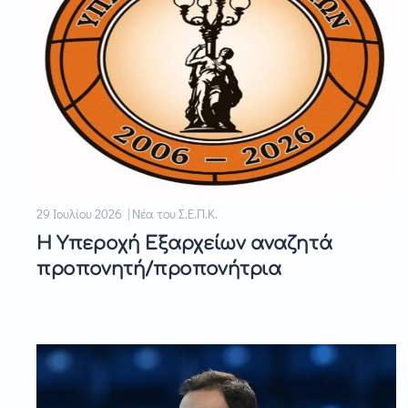
29 Ιουλίου 2026 | Νέα του Σ.Ε.Π.Κ.
Η Υπεροχή Εξαρχείων αναζητά
προπονητή/προπονήτρια