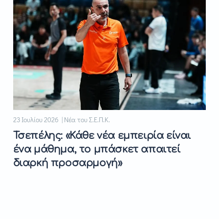
23 Ιουλίου 2026 | Νέα του Σ.Ε.Π.Κ.
Τσεπέλης: «Κάθε νέα εμπειρία είναι
ένα μάθημα, το μπάσκετ απαιτεί
διαρκή προσαρμογή»