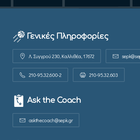
Γενικές Πληροφορίες
Λ. Συγγρού 230, Καλλιθέα, 17672
sepk@sep
210-95.32.600-2
210-95.32.603
Ask the Coach
askthecoach@sepk.gr