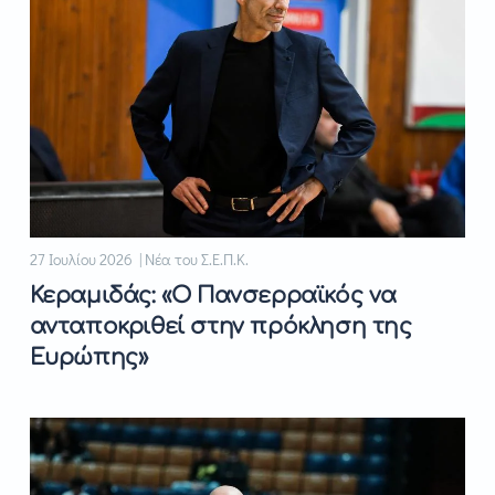
27 Ιουλίου 2026 | Νέα του Σ.Ε.Π.Κ.
Κεραμιδάς: «Ο Πανσερραϊκός να
ανταποκριθεί στην πρόκληση της
Ευρώπης»