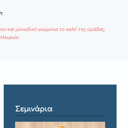
n
:
ριο και μοναδικό γνώμονα το καλό της ομάδας,
πλευρών.
Σεμινάρια