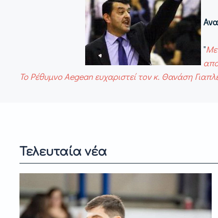
Ανα
"
Με
απο
Το Ρέθυμνο Aegean ευχαριστεί τον κ. Θανάση Γιαπλέ
Τελευταία νέα