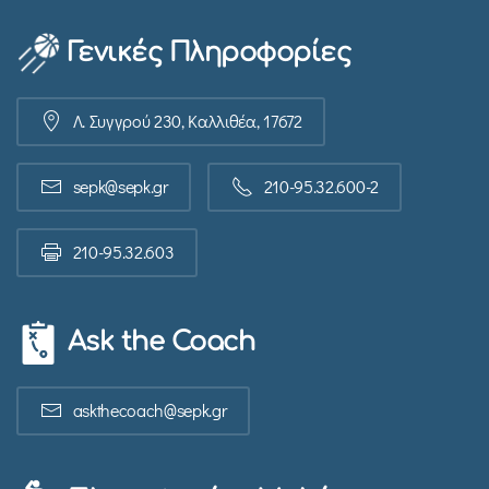
Γενικές Πληροφορίες
Λ. Συγγρού 230, Καλλιθέα, 17672
sepk@sepk.gr
210-95.32.600-2
210-95.32.603
Ask the Coach
askthecoach@sepk.gr