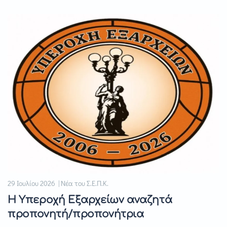
29 Ιουλίου 2026 | Νέα του Σ.Ε.Π.Κ.
Η Υπεροχή Εξαρχείων αναζητά
προπονητή/προπονήτρια