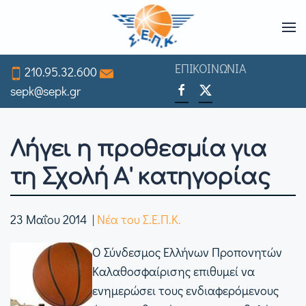
Skip
to
ΕΠΙΚΟΙΝΩΝΙΑ
210.95.32.600
main
sepk@sepk.gr
content
Λήγει η προθεσμία για
τη Σχολή Α' κατηγορίας
23 Μαΐου 2014
|
Νέα του Σ.Ε.Π.Κ.
Ο Σύνδεσμος Ελλήνων Προπονητών
Καλαθοσφαίρισης επιθυμεί να
ενημερώσει τους ενδιαφερόμενους