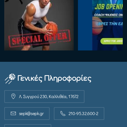
Γενικές Πληροφορίες
Λ. Συγγρού 230, Καλλιθέα, 17672
sepk@sepk.gr
210-95.32.600-2