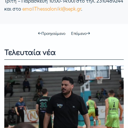
Τρίτη – Παρασκευή 10:00-14:00) στο τηλ. 2310489244
και στο
emailThessaloniki@sepk.gr
.
Προηγούμενο
Επόμενο
Τελευταία νέα