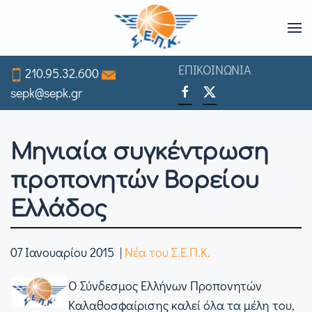
Skip
to
ΕΠΙΚΟΙΝΩΝΙΑ
210.95.32.600
main
sepk@sepk.gr
content
Μηνιαία συγκέντρωση
προπονητών Βορείου
Ελλάδος
07 Ιανουαρίου 2015
|
Νέα του Σ.Ε.Π.Κ.
Ο Σύνδεσμος Ελλήνων Προπονητών
Καλαθοσφαίρισης καλεί όλα τα μέλη του,