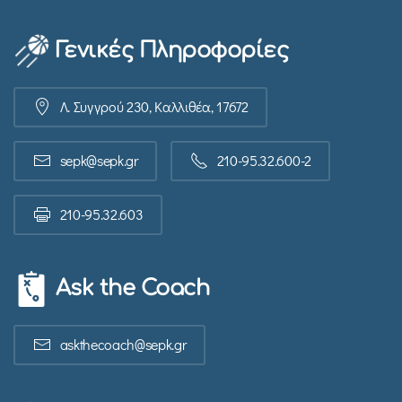
Γενικές Πληροφορίες
Λ. Συγγρού 230, Καλλιθέα, 17672
sepk@sepk.gr
210-95.32.600-2
210-95.32.603
Ask the Coach
askthecoach@sepk.gr