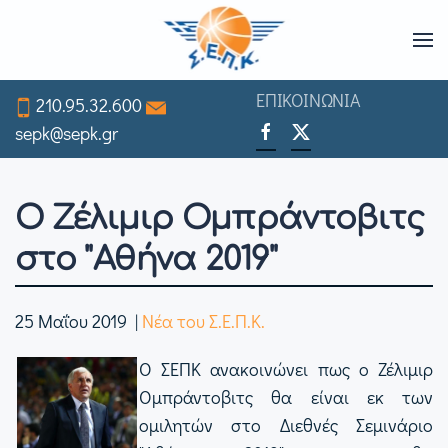
Skip
to
ΕΠΙΚΟΙΝΩΝΙΑ
210.95.32.600
main
sepk@sepk.gr
content
Ο Ζέλιμιρ Ομπράντοβιτς
στο "Αθήνα 2019"
25 Μαΐου 2019
|
Νέα του Σ.Ε.Π.Κ.
Ο ΣΕΠΚ ανακοινώνει πως ο Ζέλιμιρ
Ομπράντοβιτς θα είναι εκ των
ομιλητών στο Διεθνές Σεμινάριο