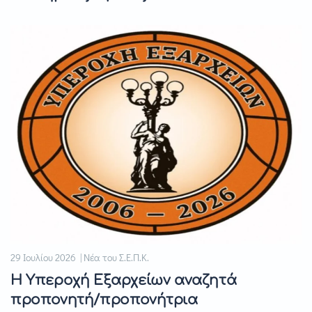
29 Ιουλίου 2026 | Νέα του Σ.Ε.Π.Κ.
Η Υπεροχή Εξαρχείων αναζητά
προπονητή/προπονήτρια