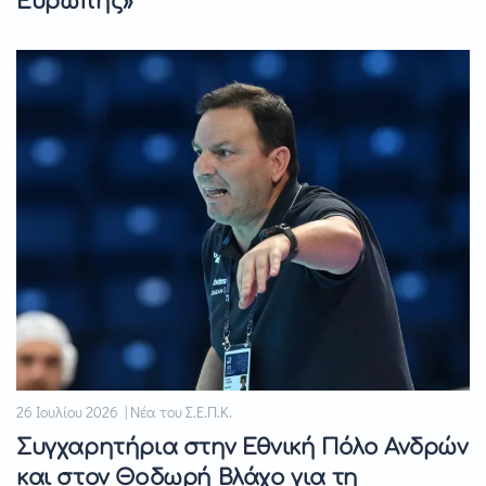
Ευρώπης»
26 Ιουλίου 2026 | Νέα του Σ.Ε.Π.Κ.
Συγχαρητήρια στην Εθνική Πόλο Ανδρών
και στον Θοδωρή Βλάχο για τη