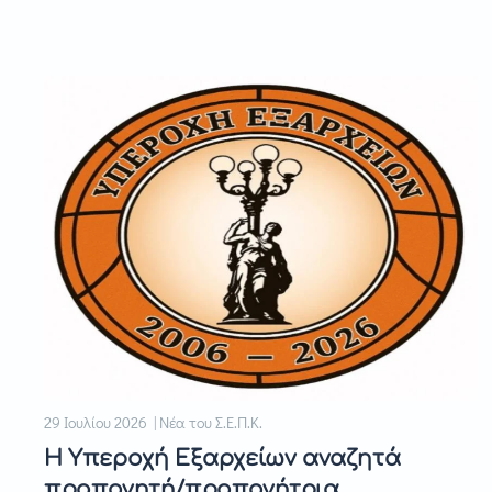
29 Ιουλίου 2026 | Νέα του Σ.Ε.Π.Κ.
Η Υπεροχή Εξαρχείων αναζητά
προπονητή/προπονήτρια