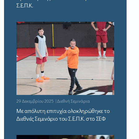
Σ.Ε.Π.Κ.
29 Δεκεμβρίου 2025 | Διεθνή Σεμινάρια
Με απόλυτη επιτυχία ολοκληρώθηκε το
Διεθνές Σεμινάριο του Σ.Ε.Π.Κ. στο ΣΕΦ