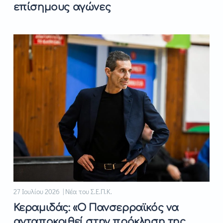
επίσημους αγώνες
27 Ιουλίου 2026 | Νέα του Σ.Ε.Π.Κ.
Κεραμιδάς: «Ο Πανσερραϊκός να
ανταποκριθεί στην πρόκληση της