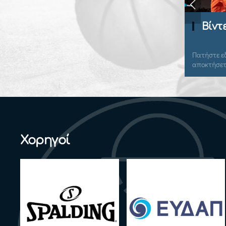
Playbook
Βίντ
Πατήστε εδώ για να συνδεθείτε και να
Πατήστε εδ
αποκτήσετε πρόσβαση.
αποκτήσετ
Χορηγοί