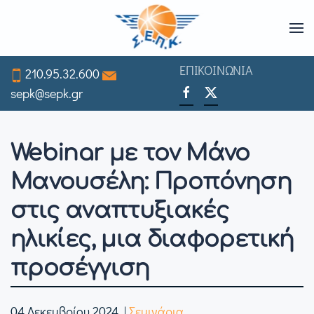
Skip
to
ΕΠΙΚΟΙΝΩΝΙΑ
210.95.32.600
main
sepk@sepk.gr
content
Webinar με τον Μάνο
Μανουσέλη: Προπόνηση
στις αναπτυξιακές
ηλικίες, μια διαφορετική
προσέγγιση
04 Δεκεμβρίου 2024
|
Σεμινάρια