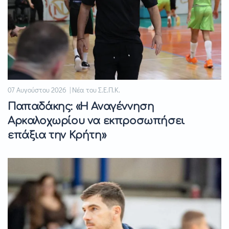
07 Αυγούστου 2026 | Νέα του Σ.Ε.Π.Κ.
Παπαδάκης: «Η Αναγέννηση
Αρκαλοχωρίου να εκπροσωπήσει
επάξια την Κρήτη»