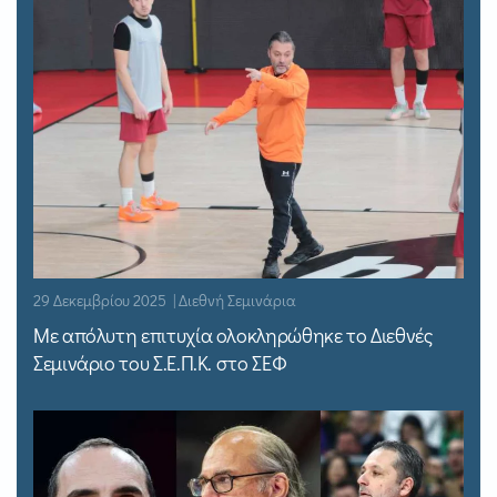
29 Δεκεμβρίου 2025 | Διεθνή Σεμινάρια
Με απόλυτη επιτυχία ολοκληρώθηκε το Διεθνές
Σεμινάριο του Σ.Ε.Π.Κ. στο ΣΕΦ