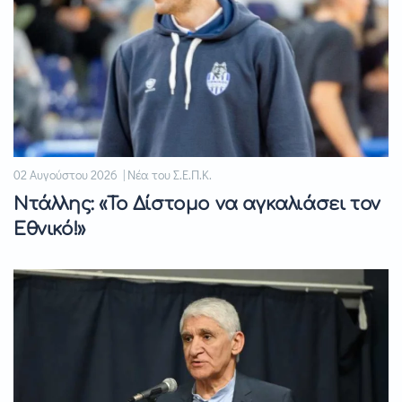
02 Αυγούστου 2026 | Νέα του Σ.Ε.Π.Κ.
Ντάλλης: «Το Δίστομο να αγκαλιάσει τον
Εθνικό!»