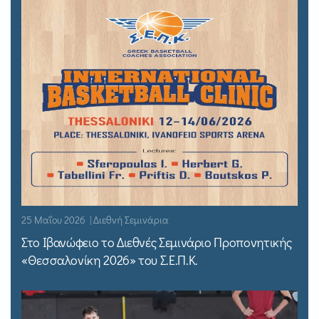
25 Μαΐου 2026 | Διεθνή Σεμινάρια
Στο Ιβανώφειο το Διεθνές Σεμινάριο Προπονητικής
«Θεσσαλονίκη 2026» του Σ.Ε.Π.Κ.