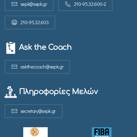
sepk@sepk.gr
210-95.32.600-2
210-95.32.603
Ask the Coach
askthecoach@sepk.gr
Πληροφορίες Μελών
secretary@sepk.gr