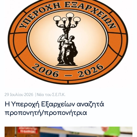
29 Ιουλίου 2026 | Νέα του Σ.Ε.Π.Κ.
Η Υπεροχή Εξαρχείων αναζητά
προπονητή/προπονήτρια