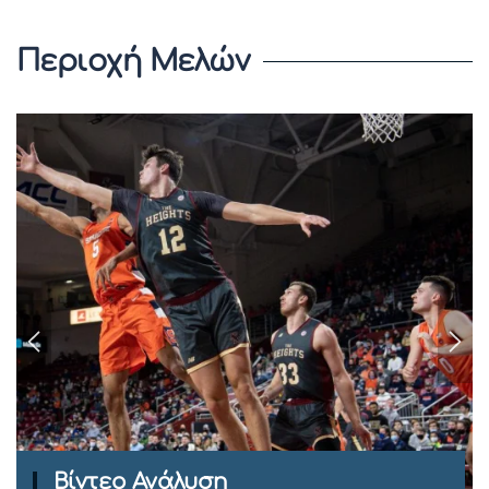
Περιοχή Μελών
Ομιλίες Σεμιναρίων