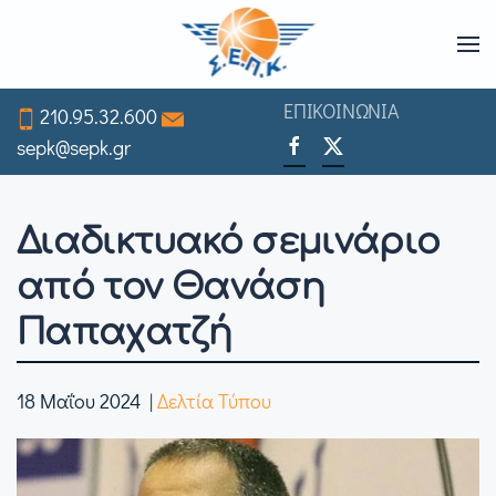
Skip
to
ΕΠΙΚΟΙΝΩΝΙΑ
210.95.32.600
main
sepk@sepk.gr
content
Διαδικτυακό σεμινάριο
από τον Θανάση
Παπαχατζή
18 Μαΐου 2024
|
Δελτία Τύπου