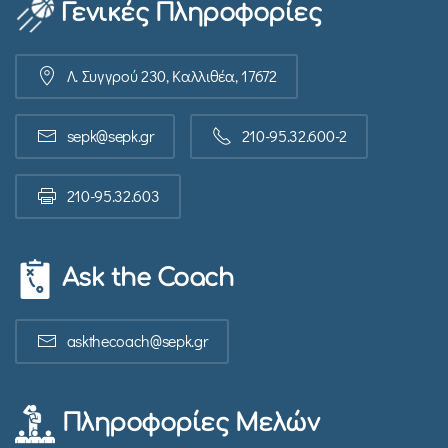
Γενικές Πληροφορίες
Λ. Συγγρού 230, Καλλιθέα, 17672
sepk@sepk.gr
210-95.32.600-2
210-95.32.603
Ask the Coach
askthecoach@sepk.gr
Πληροφορίες Μελών