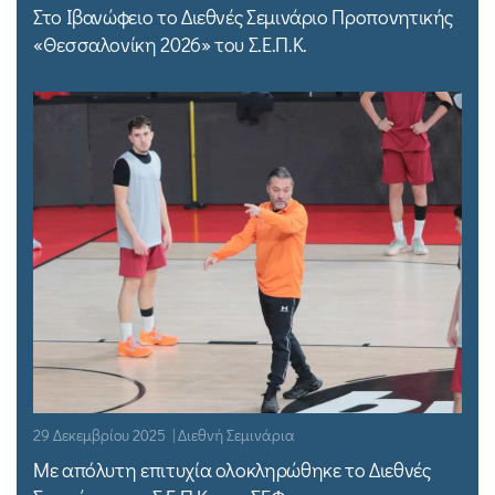
Στο Ιβανώφειο το Διεθνές Σεμινάριο Προπονητικής
«Θεσσαλονίκη 2026» του Σ.Ε.Π.Κ.
29 Δεκεμβρίου 2025 | Διεθνή Σεμινάρια
Με απόλυτη επιτυχία ολοκληρώθηκε το Διεθνές