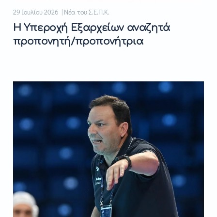
29 Ιουλίου 2026 | Νέα του Σ.Ε.Π.Κ.
Η Υπεροχή Εξαρχείων αναζητά
προπονητή/προπονήτρια