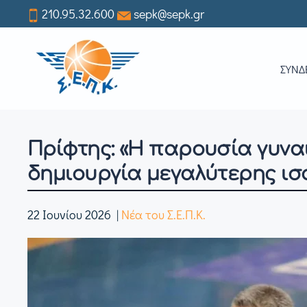
210.95.32.600
sepk@sepk.gr
Skip
to
ΣΥΝΔ
main
content
Πρίφτης: «Η παρουσία γυνα
δημιουργία μεγαλύτερης ι
22 Ιουνίου 2026
|
Νέα του Σ.Ε.Π.Κ.