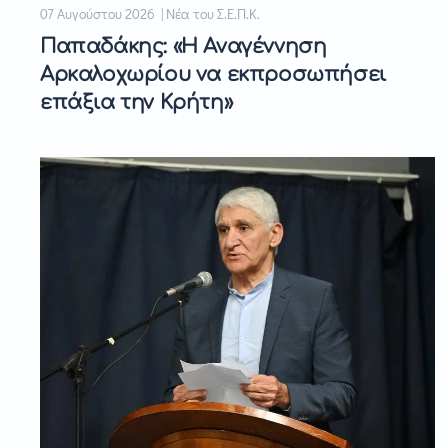
07 Αυγούστου 2026 | Νέα του Σ.Ε.Π.Κ.
Παπαδάκης: «Η Αναγέννηση
Αρκαλοχωρίου να εκπροσωπήσει
επάξια την Κρήτη»