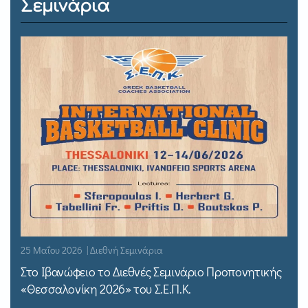
Σεμινάρια
25 Μαΐου 2026 | Διεθνή Σεμινάρια
Στο Ιβανώφειο το Διεθνές Σεμινάριο Προπονητικής
«Θεσσαλονίκη 2026» του Σ.Ε.Π.Κ.