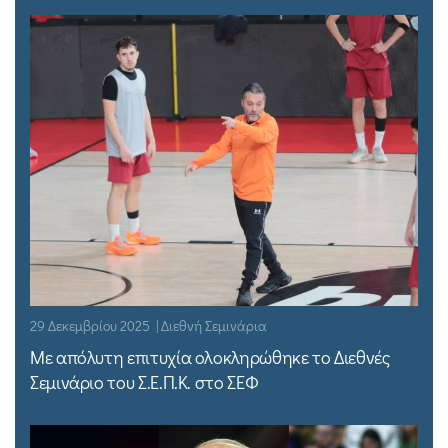
29 Δεκεμβρίου 2025 | Διεθνή Σεμινάρια
Με απόλυτη επιτυχία ολοκληρώθηκε το Διεθνές
Σεμινάριο του Σ.Ε.Π.Κ. στο ΣΕΦ