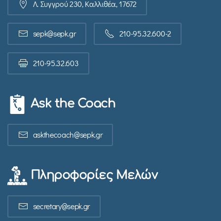
Λ. Συγγρού 230, Καλλιθέα, 17672
sepk@sepk.gr
210-95.32.600-2
210-95.32.603
Ask the Coach
askthecoach@sepk.gr
Πληροφορίες Μελών
secretary@sepk.gr