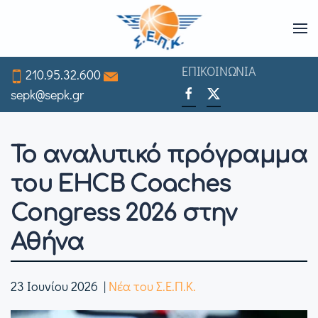
Skip
to
ΕΠΙΚΟΙΝΩΝΙΑ
210.95.32.600
main
sepk@sepk.gr
content
Το αναλυτικό πρόγραμμα
του EHCB Coaches
Congress 2026 στην
Αθήνα
23 Ιουνίου 2026
|
Νέα του Σ.Ε.Π.Κ.