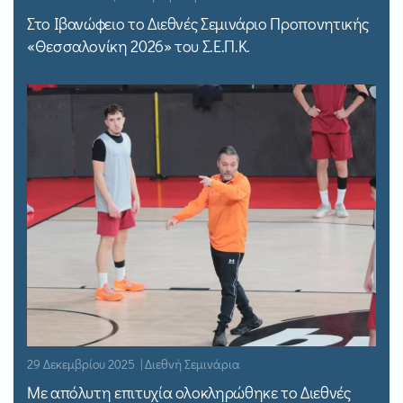
Στο Ιβανώφειο το Διεθνές Σεμινάριο Προπονητικής
«Θεσσαλονίκη 2026» του Σ.Ε.Π.Κ.
29 Δεκεμβρίου 2025 | Διεθνή Σεμινάρια
Με απόλυτη επιτυχία ολοκληρώθηκε το Διεθνές