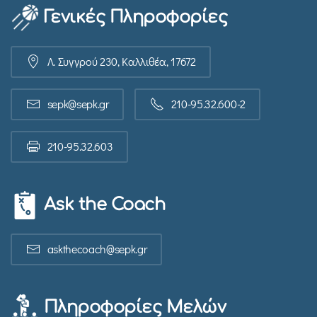
Γενικές Πληροφορίες
Λ. Συγγρού 230, Καλλιθέα, 17672
sepk@sepk.gr
210-95.32.600-2
210-95.32.603
Ask the Coach
askthecoach@sepk.gr
Πληροφορίες Μελών