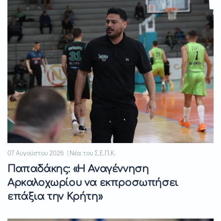
07 Αυγούστου 2026 | Νέα του Σ.Ε.Π.Κ.
Παπαδάκης: «Η Αναγέννηση
Αρκαλοχωρίου να εκπροσωπήσει
επάξια την Κρήτη»