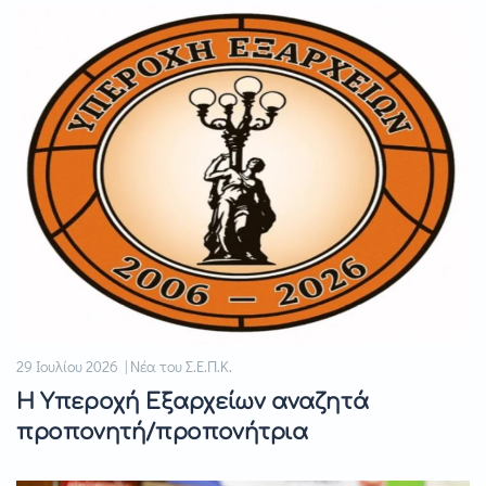
29 Ιουλίου 2026 | Νέα του Σ.Ε.Π.Κ.
Η Υπεροχή Εξαρχείων αναζητά
προπονητή/προπονήτρια