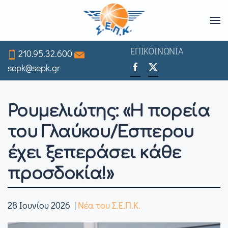
Skip
to
ΕΠΙΚΟΙΝΩΝΙΑ
210.95.32.600
main
sepk@sepk.gr
content
Ρουμελιώτης: «Η πορεία
του Γλαύκου/Έσπερου
έχει ξεπεράσει κάθε
προσδοκία!»
28 Ιουνίου 2026
|
Νέα του Σ.Ε.Π.Κ.