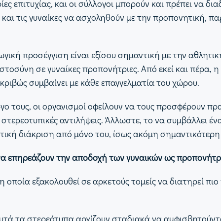
ες επιτυχίας, και οι σύλλογοι μπορούν και πρέπει να δ
και τις γυναίκες να ασχοληθούν με την προπονητική, πα
αγωγική προσέγγιση είναι εξίσου σημαντική με την αθλητ
τοσύνη σε γυναίκες προπονήτριες. Από εκεί και πέρα, η
 ακριβώς συμβαίνει με κάθε επαγγελματία του χώρου.
γο τους, οι οργανισμοί οφείλουν να τους προσφέρουν πρ
 στερεοτυπικές αντιλήψεις. Άλλωστε, το να συμβάλλει 
ντική διάκριση από μόνο του, ίσως ακόμη σημαντικότερη
να επηρεάζουν την αποδοχή των γυναικών ως προπονήτρ
, η οποία εξακολουθεί σε αρκετούς τομείς να διατηρεί π
υτά τα στερεότυπα αρχίζουν σταδιακά να αμφισβητούνται