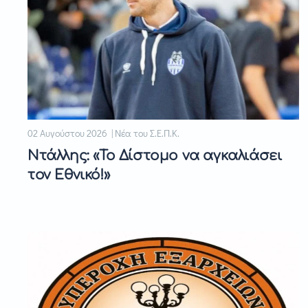
02 Αυγούστου 2026 | Νέα του Σ.Ε.Π.Κ.
Ντάλλης: «Το Δίστομο να αγκαλιάσει
τον Εθνικό!»