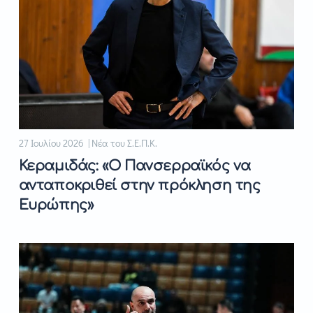
27 Ιουλίου 2026 | Νέα του Σ.Ε.Π.Κ.
Κεραμιδάς: «Ο Πανσερραϊκός να
ανταποκριθεί στην πρόκληση της
Ευρώπης»