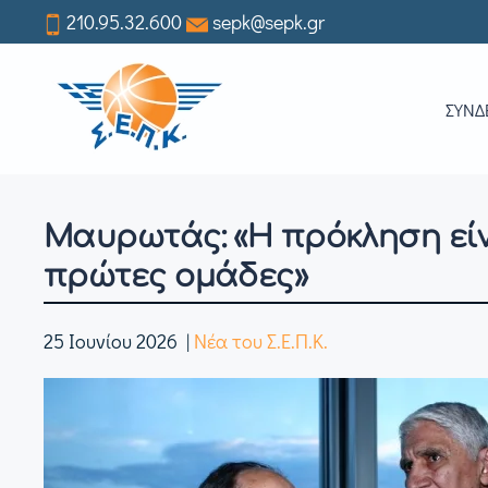
210.95.32.600
sepk@sepk.gr
Skip
to
ΣΥΝΔ
main
content
Μαυρωτάς: «Η πρόκληση είν
πρώτες ομάδες»
25 Ιουνίου 2026
|
Νέα του Σ.Ε.Π.Κ.