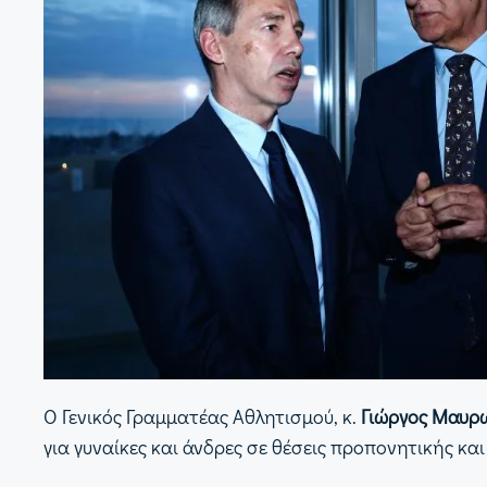
Ο Γενικός Γραμματέας Αθλητισμού, κ.
Γιώργος Μαυρ
για γυναίκες και άνδρες σε θέσεις προπονητικής κα