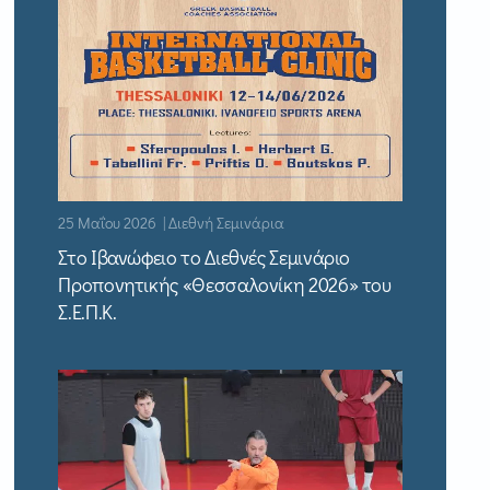
25 Μαΐου 2026 | Διεθνή Σεμινάρια
Στο Ιβανώφειο το Διεθνές Σεμινάριο
Προπονητικής «Θεσσαλονίκη 2026» του
Σ.Ε.Π.Κ.