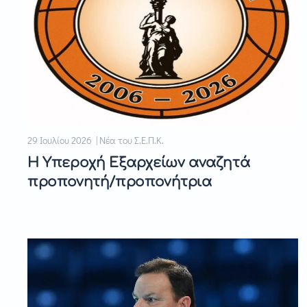
29 Ιουλίου 2026 | Νέα του Σ.Ε.Π.Κ.
Η Υπεροχή Εξαρχείων αναζητά
προπονητή/προπονήτρια