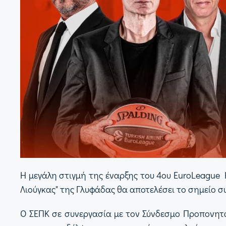
Η μεγάλη στιγμή της έναρξης του 4ου EuroLeague 
Λιούγκας" της Γλυφάδας θα αποτελέσει το σημείο
Ο ΣΕΠΚ σε συνεργασία με τον Σύνδεσμο Προπονητώ