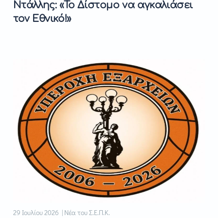
Ντάλλης: «Το Δίστομο να αγκαλιάσει
τον Εθνικό!»
29 Ιουλίου 2026 | Νέα του Σ.Ε.Π.Κ.