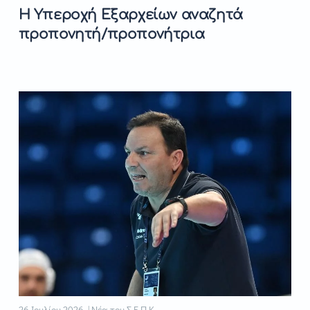
Η Υπεροχή Εξαρχείων αναζητά
προπονητή/προπονήτρια
26 Ιουλίου 2026 | Νέα του Σ.Ε.Π.Κ.