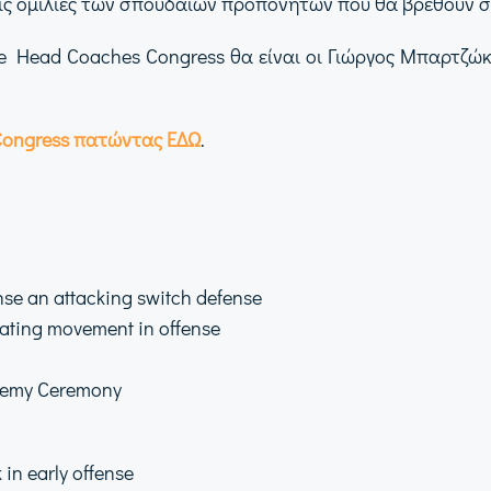
ς ομιλίες των σπουδαίων προπονητών που θα βρεθούν σε
e Head Coaches Congress θα είναι οι Γιώργος Μπαρτζώκ
 Congress πατώντας ΕΔΩ
.
se an attacking switch defense
reating movement in offense
ademy Ceremony
in early offense