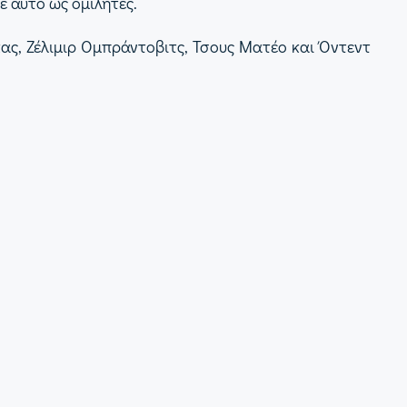
 αυτό ως ομιλητές.
ας, Ζέλιμιρ Ομπράντοβιτς, Τσους Ματέο και Όντεντ