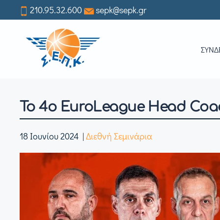
210.95.32.600
sepk@sepk.gr
Skip
to
ΣΥΝΔ
main
content
Το 4ο EuroLeague Head Coa
18 Ιουνίου 2024
|
Διεθνή Σεμινάρια